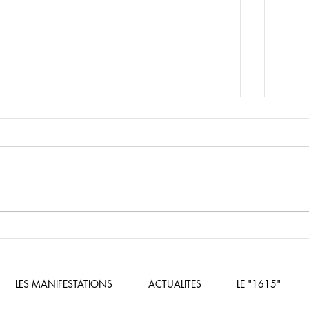
La Senec a besoin de vous!
13 e
Vill
LES MANIFESTATIONS
ACTUALITES
LE "1615"