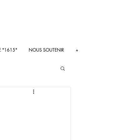
E "1615"
NOUS SOUTENIR
+