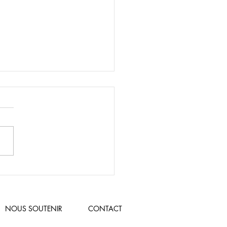
t 14 décembre 2025:
age de Noël - 20 ANS!
NOUS SOUTENIR
CONTACT