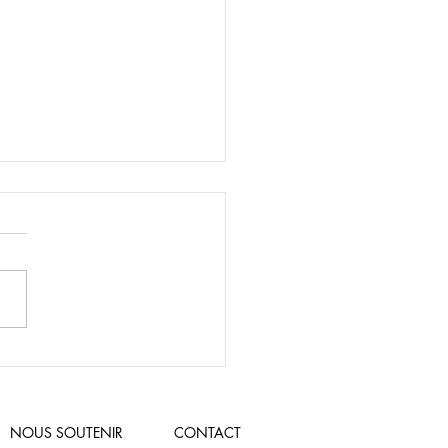
t 14 décembre 2025:
age de Noël - 20 ANS!
NOUS SOUTENIR
CONTACT