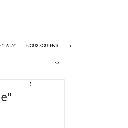
E "1615"
NOUS SOUTENIR
+
ie"