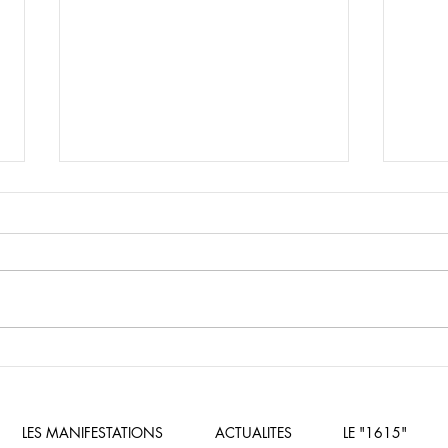
La Senec a besoin de vous!
13 e
Vill
LES MANIFESTATIONS
ACTUALITES
LE "1615"